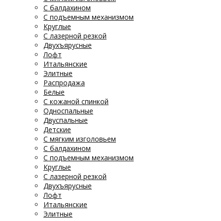
С балдахином
С подъемным механизмом
Круглые
С лазерной резкой
Двухъярусные
Лофт
Итальянские
Элитные
Распродажа
Белые
С кожаной спинкой
Односпальные
Двуспальные
Детские
С мягким изголовьем
С балдахином
С подъемным механизмом
Круглые
С лазерной резкой
Двухъярусные
Лофт
Итальянские
Элитные