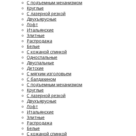
С подъемным механизмом
Круглые
С лазерной резкой
Двухъярусные
Лофт
Итальянские
Элитные
Распродажа
Белые
С кожаной спинкой
Односпальные
Двуспальные
Детские
С мягким изголовьем
С балдахином
С подъемным механизмом
Круглые
С лазерной резкой
Двухъярусные
Лофт
Итальянские
Элитные
Распродажа
Белые
С кожаной спинкой