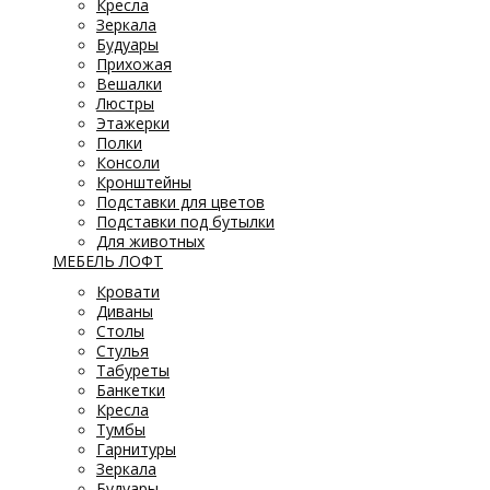
Кресла
Зеркала
Будуары
Прихожая
Вешалки
Люстры
Этажерки
Полки
Консоли
Кронштейны
Подставки для цветов
Подставки под бутылки
Для животных
МЕБЕЛЬ ЛОФТ
Кровати
Диваны
Столы
Стулья
Табуреты
Банкетки
Кресла
Тумбы
Гарнитуры
Зеркала
Будуары