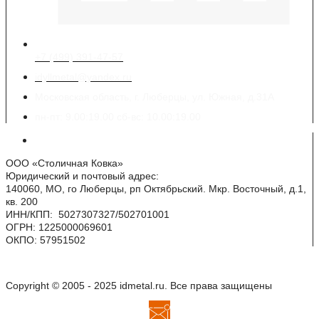
+7 (499) 391-47-57
idyllmetal@yandex.ru
Московская область, г. Люберцы, ул. Южная, д.31А
пн-пт: 9.00:19.00 сб-вс: 10.00:19.00
Реквизиты
ООО «Столичная Ковка»
Юридический и почтовый адрес:
140060, МО, го Люберцы, рп Октябрьский. Мкр. Восточный, д.1,
кв. 200
ИНН/КПП: 5027307327/502701001
ОГРН: 1225000069601
ОКПО: 57951502
Copyright © 2005 - 2025 idmetal.ru. Все права защищены