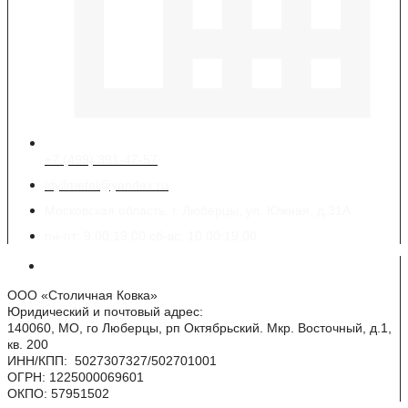
+7 (499) 391-47-57
idyllmetal@yandex.ru
Московская область, г. Люберцы, ул. Южная, д.31А
пн-пт: 9.00:19.00 сб-вс: 10.00:19.00
Реквизиты
ООО «Столичная Ковка»
Юридический и почтовый адрес:
140060, МО, го Люберцы, рп Октябрьский. Мкр. Восточный, д.1,
кв. 200
ИНН/КПП: 5027307327/502701001
ОГРН: 1225000069601
ОКПО: 57951502