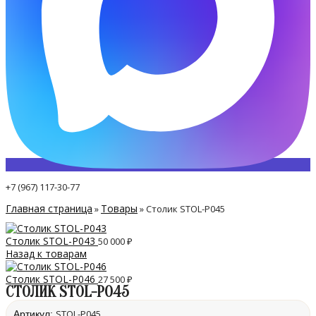
+7 (967) 117-30-77
Главная страница
Товары
»
»
Столик STOL-P045
Столик STOL-P043
50 000
₽
Назад к товарам
Столик STOL-P046
27 500
₽
СТОЛИК STOL-P045
STOL-P045
Артикул: