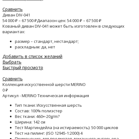
Сравнить
Диван DIV-041
54 000
₽
–
67 500
₽
Диапазон цен: 54 000 ₽ – 67 500 ₽
Кованый диван DIV-041 может быть изготовлен в следующих
вариантах:
размер – стандарт, нестандарт;
раскладным: да, нет
Добавить в список желаний
Выбрать
Быстрый просмотр
Сравнить
Коллекция искусственной шерсти MERINO
0
₽
Артикул - MERINO Техническая информация
Тип ткани: Искусственная шерсть
Состав: 100% полиэстер
Вес ткани: 460+-20g/m?
Ширина: 142 см
Тест Мартиндейла (на истираемость): 50 000 циклов
Тест на пилинг: (ISO 12945-1:2000) 4
Применение: для предметов домашнего интерьера