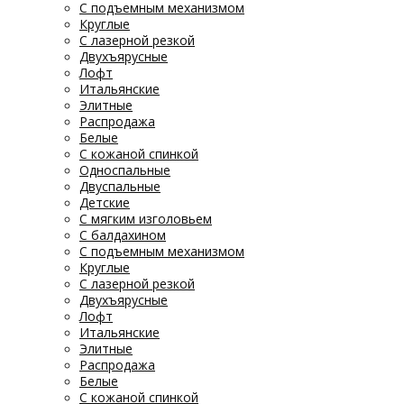
С подъемным механизмом
Круглые
С лазерной резкой
Двухъярусные
Лофт
Итальянские
Элитные
Распродажа
Белые
С кожаной спинкой
Односпальные
Двуспальные
Детские
С мягким изголовьем
С балдахином
С подъемным механизмом
Круглые
С лазерной резкой
Двухъярусные
Лофт
Итальянские
Элитные
Распродажа
Белые
С кожаной спинкой