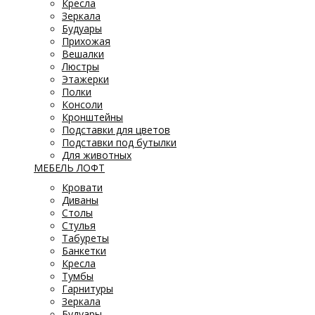
Кресла
Зеркала
Будуары
Прихожая
Вешалки
Люстры
Этажерки
Полки
Консоли
Кронштейны
Подставки для цветов
Подставки под бутылки
Для животных
МЕБЕЛЬ ЛОФТ
Кровати
Диваны
Столы
Стулья
Табуреты
Банкетки
Кресла
Тумбы
Гарнитуры
Зеркала
Будуары