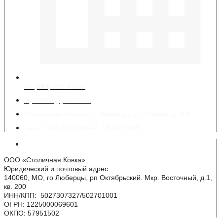
+7 (499) 391-47-57
idyllmetal@yandex.ru
Московская область, г. Люберцы, ул. Южная, д.31А
пн-пт: 9.00:19.00 сб-вс: 10.00:19.00
Реквизиты
ООО «Столичная Ковка»
Юридический и почтовый адрес:
140060, МО, го Люберцы, рп Октябрьский. Мкр. Восточный, д.1,
кв. 200
ИНН/КПП: 5027307327/502701001
ОГРН: 1225000069601
ОКПО: 57951502