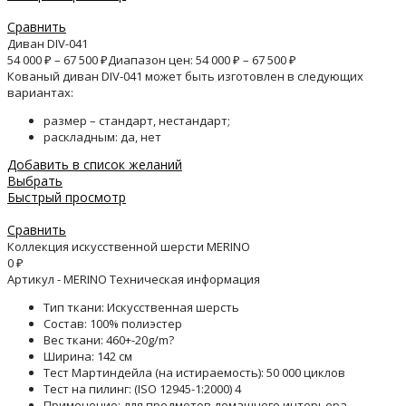
Сравнить
Диван DIV-041
54 000
₽
–
67 500
₽
Диапазон цен: 54 000 ₽ – 67 500 ₽
Кованый диван DIV-041 может быть изготовлен в следующих
вариантах:
размер – стандарт, нестандарт;
раскладным: да, нет
Добавить в список желаний
Выбрать
Быстрый просмотр
Сравнить
Коллекция искусственной шерсти MERINO
0
₽
Артикул - MERINO Техническая информация
Тип ткани: Искусственная шерсть
Состав: 100% полиэстер
Вес ткани: 460+-20g/m?
Ширина: 142 см
Тест Мартиндейла (на истираемость): 50 000 циклов
Тест на пилинг: (ISO 12945-1:2000) 4
Применение: для предметов домашнего интерьера