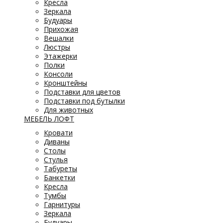
Кресла
Зеркала
Будуары
Прихожая
Вешалки
Люстры
Этажерки
Полки
Консоли
Кронштейны
Подставки для цветов
Подставки под бутылки
Для животных
МЕБЕЛЬ ЛОФТ
Кровати
Диваны
Столы
Стулья
Табуреты
Банкетки
Кресла
Тумбы
Гарнитуры
Зеркала
Будуары