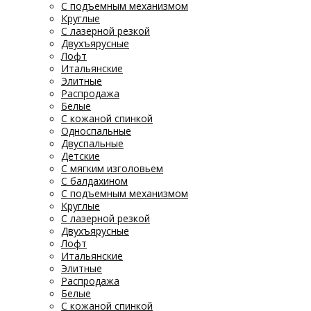
С подъемным механизмом
Круглые
С лазерной резкой
Двухъярусные
Лофт
Итальянские
Элитные
Распродажа
Белые
С кожаной спинкой
Односпальные
Двуспальные
Детские
С мягким изголовьем
С балдахином
С подъемным механизмом
Круглые
С лазерной резкой
Двухъярусные
Лофт
Итальянские
Элитные
Распродажа
Белые
С кожаной спинкой