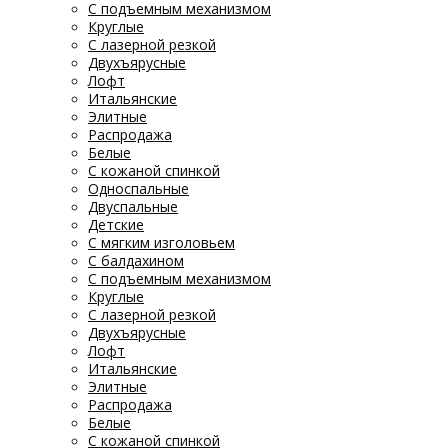
С подъемным механизмом
Круглые
С лазерной резкой
Двухъярусные
Лофт
Итальянские
Элитные
Распродажа
Белые
С кожаной спинкой
Односпальные
Двуспальные
Детские
С мягким изголовьем
С балдахином
С подъемным механизмом
Круглые
С лазерной резкой
Двухъярусные
Лофт
Итальянские
Элитные
Распродажа
Белые
С кожаной спинкой