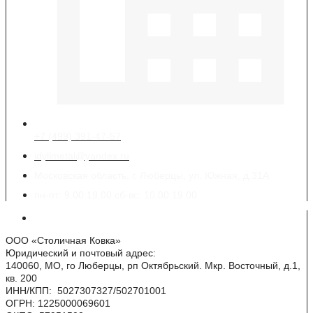
+7 (499) 391-47-57
idyllmetal@yandex.ru
Московская область, г. Люберцы, ул. Южная, д.31А
пн-пт: 9.00:19.00 сб-вс: 10.00:19.00
Реквизиты
ООО «Столичная Ковка»
Юридический и почтовый адрес:
140060, МО, го Люберцы, рп Октябрьский. Мкр. Восточный, д.1,
кв. 200
ИНН/КПП: 5027307327/502701001
ОГРН: 1225000069601