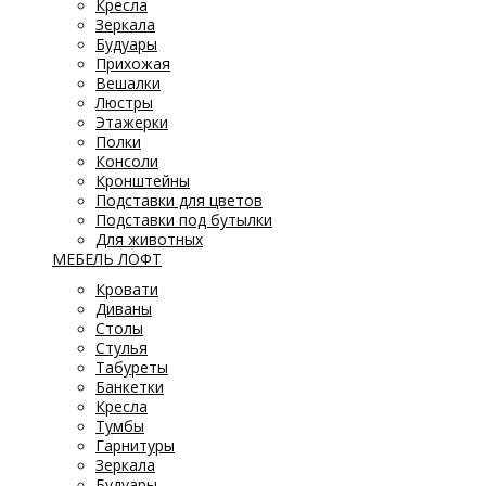
Кресла
Зеркала
Будуары
Прихожая
Вешалки
Люстры
Этажерки
Полки
Консоли
Кронштейны
Подставки для цветов
Подставки под бутылки
Для животных
МЕБЕЛЬ ЛОФТ
Кровати
Диваны
Столы
Стулья
Табуреты
Банкетки
Кресла
Тумбы
Гарнитуры
Зеркала
Будуары