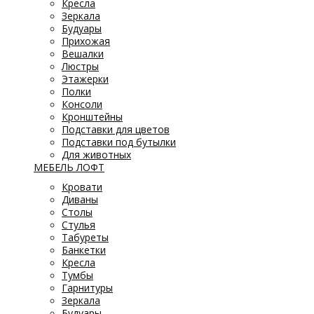
Кресла
Зеркала
Будуары
Прихожая
Вешалки
Люстры
Этажерки
Полки
Консоли
Кронштейны
Подставки для цветов
Подставки под бутылки
Для животных
МЕБЕЛЬ ЛОФТ
Кровати
Диваны
Столы
Стулья
Табуреты
Банкетки
Кресла
Тумбы
Гарнитуры
Зеркала
Будуары