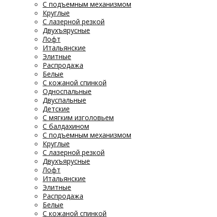
С подъемным механизмом
Круглые
С лазерной резкой
Двухъярусные
Лофт
Итальянские
Элитные
Распродажа
Белые
С кожаной спинкой
Односпальные
Двуспальные
Детские
С мягким изголовьем
С балдахином
С подъемным механизмом
Круглые
С лазерной резкой
Двухъярусные
Лофт
Итальянские
Элитные
Распродажа
Белые
С кожаной спинкой