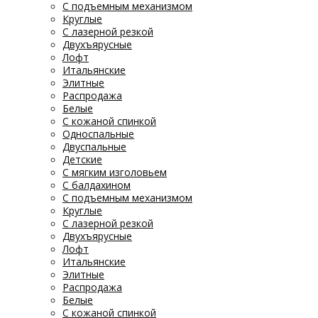
С подъемным механизмом
Круглые
С лазерной резкой
Двухъярусные
Лофт
Итальянские
Элитные
Распродажа
Белые
С кожаной спинкой
Односпальные
Двуспальные
Детские
С мягким изголовьем
С балдахином
С подъемным механизмом
Круглые
С лазерной резкой
Двухъярусные
Лофт
Итальянские
Элитные
Распродажа
Белые
С кожаной спинкой