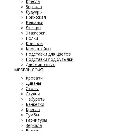
Кресла
Зеркала
Будуары
Прихожая
Вешалки
Люстры
Этажерки
Полки
Консоли
Кронштейны
Подставки для цветов
Подставки под бутылки
Для животных
МЕБЕЛЬ ЛОФТ
Кровати
Диваны
Столы
Стулья
Табуреты
Банкетки
Кресла
Тумбы
Гарнитуры
Зеркала
Будуары