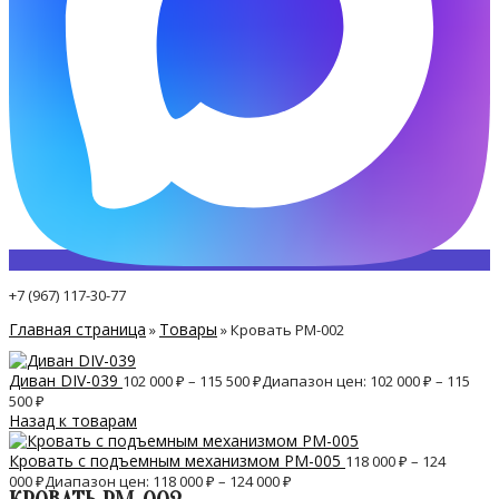
+7 (967) 117-30-77
Главная страница
Товары
»
»
Кровать PM-002
Диван DIV-039
102 000
₽
–
115 500
₽
Диапазон цен: 102 000 ₽ – 115
500 ₽
Назад к товарам
Кровать с подъемным механизмом PM-005
118 000
₽
–
124
000
₽
Диапазон цен: 118 000 ₽ – 124 000 ₽