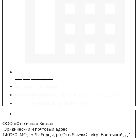
+7 (499) 391-47-57
idyllmetal@yandex.ru
Московская область, г. Люберцы, ул. Южная, д.31А
пн-пт: 9.00:19.00 сб-вс: 10.00:19.00
Реквизиты
ООО «Столичная Ковка»
Юридический и почтовый адрес:
140060, МО, го Люберцы, рп Октябрьский. Мкр. Восточный, д.1,