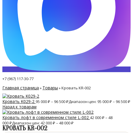
+7 (967) 117-30-77
Главная страница
Товары
»
»
Кровать KR-002
Кровать K029-2
95 000
₽
–
96 500
₽
Диапазон цен: 95 000 ₽ – 96 500 ₽
Назад к товарам
Кровать лофт в современном стиле L-002
42 000
₽
–
48
000
₽
Диапазон цен: 42 000 ₽ – 48 000 ₽
КРОВАТЬ KR-002