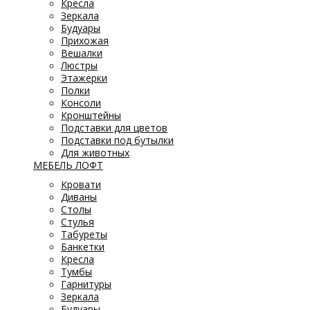
Кресла
Зеркала
Будуары
Прихожая
Вешалки
Люстры
Этажерки
Полки
Консоли
Кронштейны
Подставки для цветов
Подставки под бутылки
Для животных
МЕБЕЛЬ ЛОФТ
Кровати
Диваны
Столы
Стулья
Табуреты
Банкетки
Кресла
Тумбы
Гарнитуры
Зеркала
Будуары