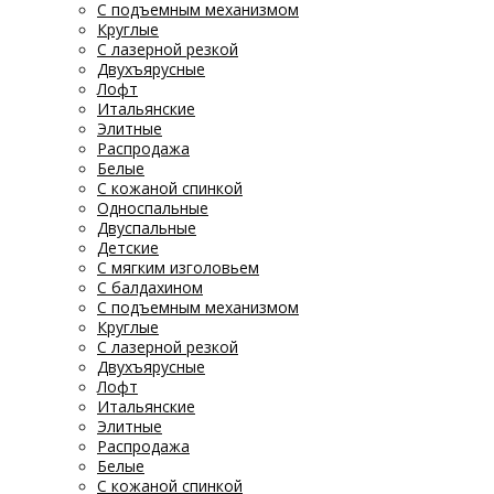
С подъемным механизмом
Круглые
С лазерной резкой
Двухъярусные
Лофт
Итальянские
Элитные
Распродажа
Белые
С кожаной спинкой
Односпальные
Двуспальные
Детские
С мягким изголовьем
С балдахином
С подъемным механизмом
Круглые
С лазерной резкой
Двухъярусные
Лофт
Итальянские
Элитные
Распродажа
Белые
С кожаной спинкой