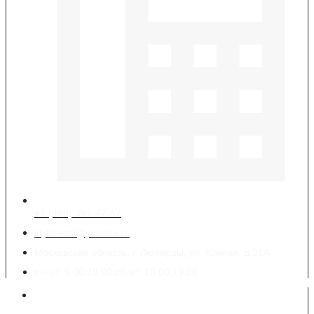
+7 (499) 391-47-57
idyllmetal@yandex.ru
Московская область, г. Люберцы, ул. Южная, д.31А
пн-пт: 9.00:19.00 сб-вс: 10.00:19.00
Реквизиты