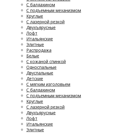
С балдахином
С подъемным механизмом
Круглые
С лазерной резкой
Двухъярусные
Лофт
Итальянские
Элитные
Распродажа
Белые
С кожаной спинкой
Односпальные
Двуспальные
Детские
С мягким изголовьем
С балдахином
С подъемным механизмом
Круглые
С лазерной резкой
Двухъярусные
Лофт
Итальянские
Элитные