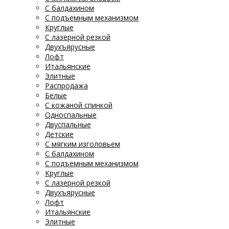
С балдахином
С подъемным механизмом
Круглые
С лазерной резкой
Двухъярусные
Лофт
Итальянские
Элитные
Распродажа
Белые
С кожаной спинкой
Односпальные
Двуспальные
Детские
С мягким изголовьем
С балдахином
С подъемным механизмом
Круглые
С лазерной резкой
Двухъярусные
Лофт
Итальянские
Элитные