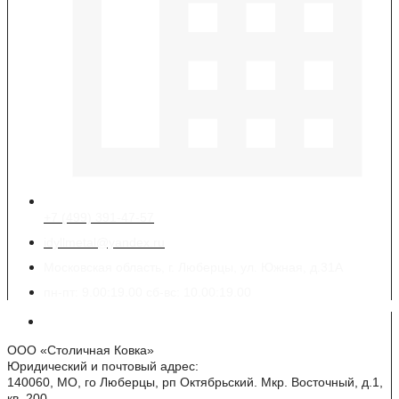
+7 (499) 391-47-57
idyllmetal@yandex.ru
Московская область, г. Люберцы, ул. Южная, д.31А
пн-пт: 9.00:19.00 сб-вс: 10.00:19.00
Реквизиты
ООО «Столичная Ковка»
Юридический и почтовый адрес:
140060, МО, го Люберцы, рп Октябрьский. Мкр. Восточный, д.1,
кв. 200