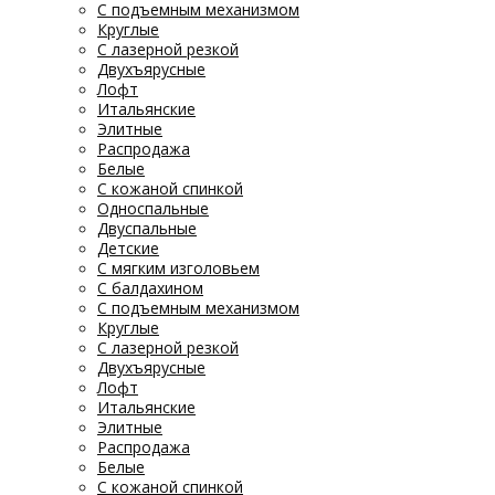
С подъемным механизмом
Круглые
С лазерной резкой
Двухъярусные
Лофт
Итальянские
Элитные
Распродажа
Белые
С кожаной спинкой
Односпальные
Двуспальные
Детские
С мягким изголовьем
С балдахином
С подъемным механизмом
Круглые
С лазерной резкой
Двухъярусные
Лофт
Итальянские
Элитные
Распродажа
Белые
С кожаной спинкой