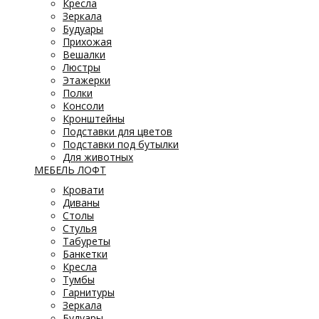
Кресла
Зеркала
Будуары
Прихожая
Вешалки
Люстры
Этажерки
Полки
Консоли
Кронштейны
Подставки для цветов
Подставки под бутылки
Для животных
МЕБЕЛЬ ЛОФТ
Кровати
Диваны
Столы
Стулья
Табуреты
Банкетки
Кресла
Тумбы
Гарнитуры
Зеркала
Будуары