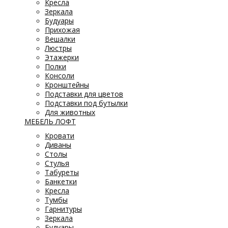
Кресла
Зеркала
Будуары
Прихожая
Вешалки
Люстры
Этажерки
Полки
Консоли
Кронштейны
Подставки для цветов
Подставки под бутылки
Для животных
МЕБЕЛЬ ЛОФТ
Кровати
Диваны
Столы
Стулья
Табуреты
Банкетки
Кресла
Тумбы
Гарнитуры
Зеркала
Будуары