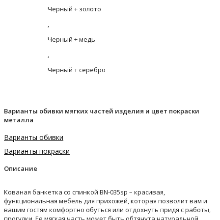
Черный + золото
,
Черный + медь
,
Черный + серебро
Варианты обивки мягких частей изделия и цвет покраски
металла
Варианты обивки
Варианты покраски
Описание
Кованая банкетка со спинкой BN-035sp – красивая,
функциональная мебель для прихожей, которая позволит вам и
вашим гостям комфортно обуться или отдохнуть придя с работы,
прогулки. Ее мягкая часть может быть обтянута натуральной