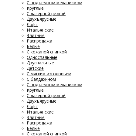
С подъемным механизмом
Круглые
С лазерной резкой
Двухъярусные
Лофт
Итальянские
Элитные
Распродажа
Белые
С кожаной спинкой
Односпальные
Двуспальные
Детские
С мягким изголовьем
С балдахином
С подъемным механизмом
Круглые
С лазерной резкой
Двухъярусные
Лофт
Итальянские
Элитные
Распродажа
Белые
С кожаной спинкой