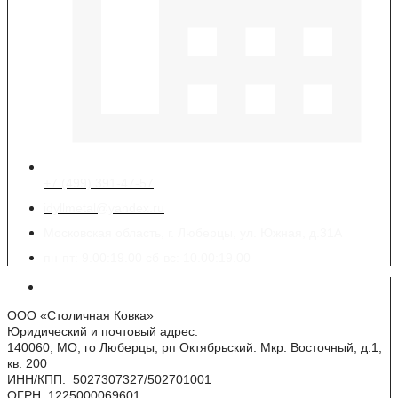
+7 (499) 391-47-57
idyllmetal@yandex.ru
Московская область, г. Люберцы, ул. Южная, д.31А
пн-пт: 9.00:19.00 сб-вс: 10.00:19.00
Реквизиты
ООО «Столичная Ковка»
Юридический и почтовый адрес:
140060, МО, го Люберцы, рп Октябрьский. Мкр. Восточный, д.1,
кв. 200
ИНН/КПП: 5027307327/502701001
ОГРН: 1225000069601