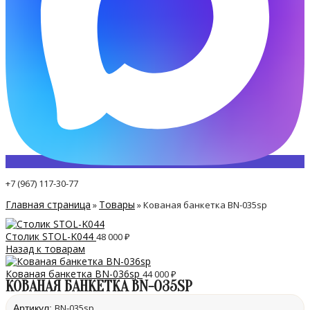
+7 (967) 117-30-77
Главная страница
Товары
»
»
Кованая банкетка BN-035sp
Столик STOL-K044
48 000
₽
Назад к товарам
Кованая банкетка BN-036sp
44 000
₽
КОВАНАЯ БАНКЕТКА BN-035SP
BN-035sp
Артикул: