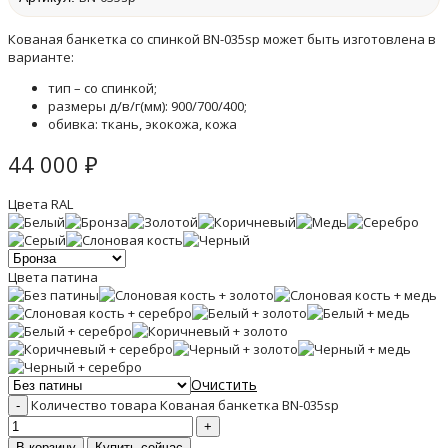
Кованая банкетка со спинкой BN-035sp может быть изготовлена в
варианте:
тип – со спинкой;
размеры д/в/г(мм): 900/700/400;
обивка: ткань, экокожа, кожа
44 000
₽
Цвета RAL
Цвета патина
Очистить
Количество товара Кованая банкетка BN-035sp
В корзину
Купить сейчас