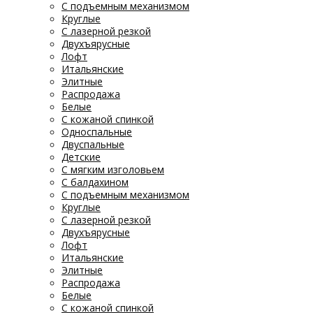
С подъемным механизмом
Круглые
С лазерной резкой
Двухъярусные
Лофт
Итальянские
Элитные
Распродажа
Белые
С кожаной спинкой
Односпальные
Двуспальные
Детские
С мягким изголовьем
С балдахином
С подъемным механизмом
Круглые
С лазерной резкой
Двухъярусные
Лофт
Итальянские
Элитные
Распродажа
Белые
С кожаной спинкой