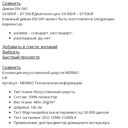
Сравнить
Диван DIV-041
54 000
₽
–
67 500
₽
Диапазон цен: 54 000 ₽ – 67 500 ₽
Кованый диван DIV-041 может быть изготовлен в следующих
вариантах:
размер – стандарт, нестандарт;
раскладным: да, нет
Добавить в список желаний
Выбрать
Быстрый просмотр
Сравнить
Коллекция искусственной шерсти MERINO
0
₽
Артикул - MERINO Техническая информация
Тип ткани: Искусственная шерсть
Состав: 100% полиэстер
Вес ткани: 460+-20g/m?
Ширина: 142 см
Тест Мартиндейла (на истираемость): 50 000 циклов
Тест на пилинг: (ISO 12945-1:2000) 4
Применение: для предметов домашнего интерьера