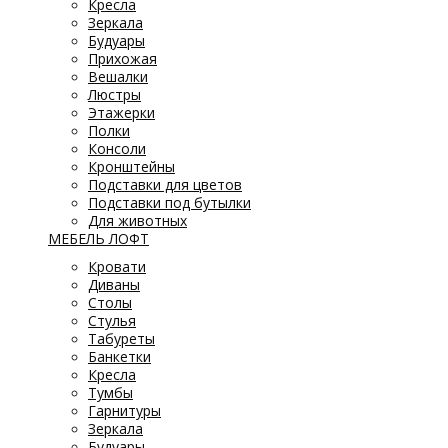
Кресла
Зеркала
Будуары
Прихожая
Вешалки
Люстры
Этажерки
Полки
Консоли
Кронштейны
Подставки для цветов
Подставки под бутылки
Для животных
МЕБЕЛЬ ЛОФТ
Кровати
Диваны
Столы
Стулья
Табуреты
Банкетки
Кресла
Тумбы
Гарнитуры
Зеркала
Будуары