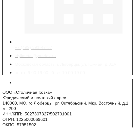
+7 (499) 391-47-57
idyllmetal@yandex.ru
Московская область, г. Люберцы, ул. Южная, д.31А
пн-пт: 9.00:19.00 сб-вс: 10.00:19.00
Реквизиты
ООО «Столичная Ковка»
Юридический и почтовый адрес:
140060, МО, го Люберцы, рп Октябрьский. Мкр. Восточный, д.1,
кв. 200
ИНН/КПП: 5027307327/502701001
ОГРН: 1225000069601
ОКПО: 57951502