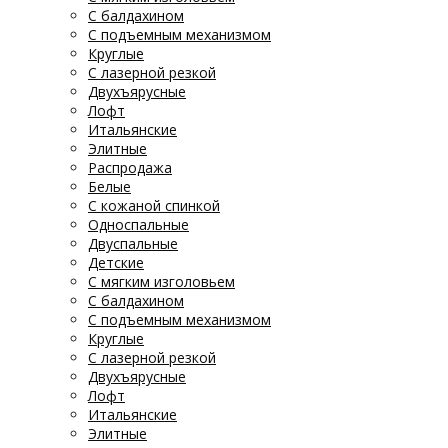
С балдахином
С подъемным механизмом
Круглые
С лазерной резкой
Двухъярусные
Лофт
Итальянские
Элитные
Распродажа
Белые
С кожаной спинкой
Односпальные
Двуспальные
Детские
С мягким изголовьем
С балдахином
С подъемным механизмом
Круглые
С лазерной резкой
Двухъярусные
Лофт
Итальянские
Элитные