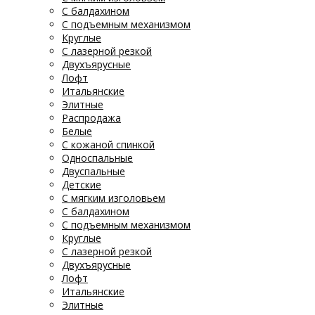
С балдахином
С подъемным механизмом
Круглые
С лазерной резкой
Двухъярусные
Лофт
Итальянские
Элитные
Распродажа
Белые
С кожаной спинкой
Односпальные
Двуспальные
Детские
С мягким изголовьем
С балдахином
С подъемным механизмом
Круглые
С лазерной резкой
Двухъярусные
Лофт
Итальянские
Элитные