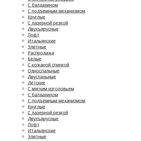
С балдахином
С подъемным механизмом
Круглые
С лазерной резкой
Двухъярусные
Лофт
Итальянские
Элитные
Распродажа
Белые
С кожаной спинкой
Односпальные
Двуспальные
Детские
С мягким изголовьем
С балдахином
С подъемным механизмом
Круглые
С лазерной резкой
Двухъярусные
Лофт
Итальянские
Элитные