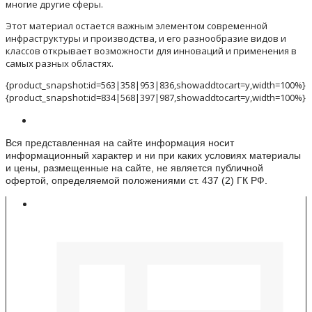
многие другие сферы.
Этот материал остается важным элементом современной
инфраструктуры и производства, и его разнообразие видов и
классов открывает возможности для инноваций и применения в
самых разных областях.
{product_snapshot:id=563|358|953|836,showaddtocart=y,width=100%}
{product_snapshot:id=834|568|397|987,showaddtocart=y,width=100%}
Информация о веб-сайте
Вся представленная на сайте информация носит
информационный характер и ни при каких условиях материалы
и цены, размещенные на сайте, не является публичной
офертой, определяемой положениями ст. 437 (2) ГК РФ.
Контакты