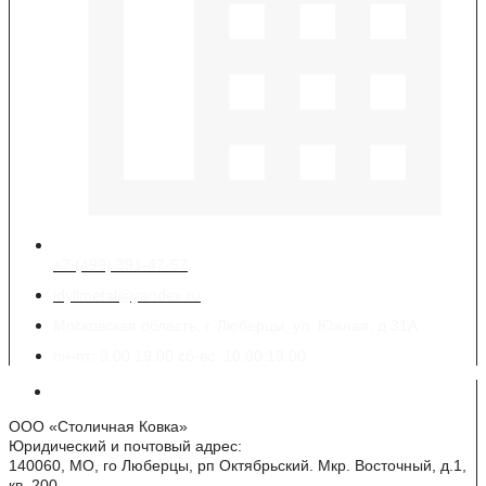
+7 (499) 391-47-57
idyllmetal@yandex.ru
Московская область, г. Люберцы, ул. Южная, д.31А
пн-пт: 9.00:19.00 сб-вс: 10.00:19.00
Реквизиты
ООО «Столичная Ковка»
Юридический и почтовый адрес:
140060, МО, го Люберцы, рп Октябрьский. Мкр. Восточный, д.1,
кв. 200