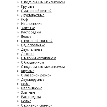
С подъемным механизмом
Круглые
С лазерной резкой
Двухъярусные
Лофт
Итальянские
Элитные
Распродажа
Белые
С кожаной спинкой
Односпальные
Двуспальные
Детские
С мягким изголовьем
С балдахином
С подъемным механизмом
Круглые
С лазерной резкой
Двухъярусные
Лофт
Итальянские
Элитные
Распродажа
Белые
С кожаной спинкой