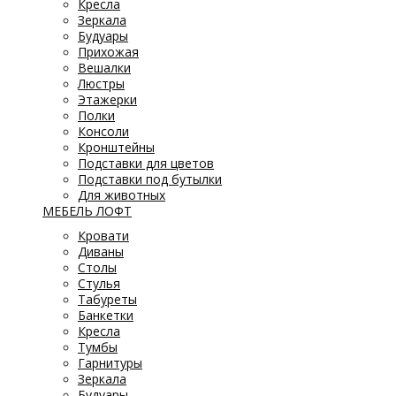
Кресла
Зеркала
Будуары
Прихожая
Вешалки
Люстры
Этажерки
Полки
Консоли
Кронштейны
Подставки для цветов
Подставки под бутылки
Для животных
МЕБЕЛЬ ЛОФТ
Кровати
Диваны
Столы
Стулья
Табуреты
Банкетки
Кресла
Тумбы
Гарнитуры
Зеркала
Будуары