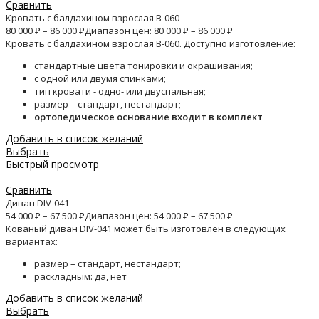
Сравнить
Кровать с балдахином взрослая B-060
80 000
₽
–
86 000
₽
Диапазон цен: 80 000 ₽ – 86 000 ₽
Кровать с балдахином взрослая B-060. Доступно изготовление:
стандартные цвета тонировки и окрашивания;
с одной или двумя спинками;
тип кровати - одно- или двуспальная;
размер – стандарт, нестандарт;
ортопедическое основание входит в комплект
Добавить в список желаний
Выбрать
Быстрый просмотр
Сравнить
Диван DIV-041
54 000
₽
–
67 500
₽
Диапазон цен: 54 000 ₽ – 67 500 ₽
Кованый диван DIV-041 может быть изготовлен в следующих
вариантах:
размер – стандарт, нестандарт;
раскладным: да, нет
Добавить в список желаний
Выбрать