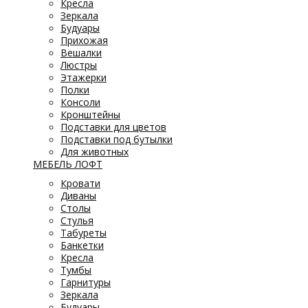
Кресла
Зеркала
Будуары
Прихожая
Вешалки
Люстры
Этажерки
Полки
Консоли
Кронштейны
Подставки для цветов
Подставки под бутылки
Для животных
МЕБЕЛЬ ЛОФТ
Кровати
Диваны
Столы
Стулья
Табуреты
Банкетки
Кресла
Тумбы
Гарнитуры
Зеркала
Будуары