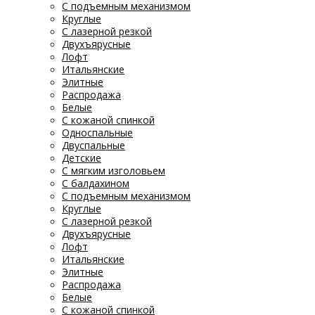
С подъемным механизмом
Круглые
С лазерной резкой
Двухъярусные
Лофт
Итальянские
Элитные
Распродажа
Белые
С кожаной спинкой
Односпальные
Двуспальные
Детские
С мягким изголовьем
С балдахином
С подъемным механизмом
Круглые
С лазерной резкой
Двухъярусные
Лофт
Итальянские
Элитные
Распродажа
Белые
С кожаной спинкой