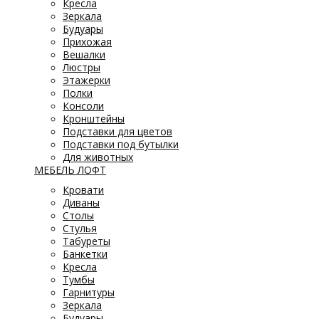
Кресла
Зеркала
Будуары
Прихожая
Вешалки
Люстры
Этажерки
Полки
Консоли
Кронштейны
Подставки для цветов
Подставки под бутылки
Для животных
МЕБЕЛЬ ЛОФТ
Кровати
Диваны
Столы
Стулья
Табуреты
Банкетки
Кресла
Тумбы
Гарнитуры
Зеркала
Будуары