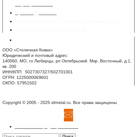
+7 (499) 391-47-57
idyllmetal@yandex.ru
Московская область, г. Люберцы, ул. Южная, д.31А
пн-пт: 9.00:19.00 сб-вс: 10.00:19.00
Реквизиты
ООО «Столичная Ковка»
Юридический и почтовый адрес:
140060, МО, го Люберцы, рп Октябрьский. Мкр. Восточный, д.1,
кв. 200
ИНН/КПП: 5027307327/502701001
ОГРН: 1225000069601
ОКПО: 57951502
Copyright © 2005 - 2025 idmetal.ru. Все права защищены
Политика конфиденциальности
Поиск