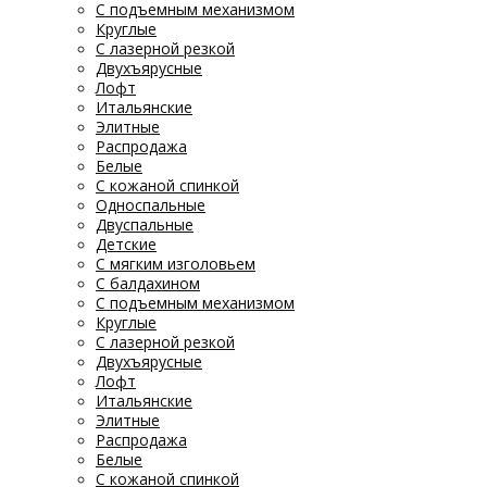
С подъемным механизмом
Круглые
С лазерной резкой
Двухъярусные
Лофт
Итальянские
Элитные
Распродажа
Белые
С кожаной спинкой
Односпальные
Двуспальные
Детские
С мягким изголовьем
С балдахином
С подъемным механизмом
Круглые
С лазерной резкой
Двухъярусные
Лофт
Итальянские
Элитные
Распродажа
Белые
С кожаной спинкой