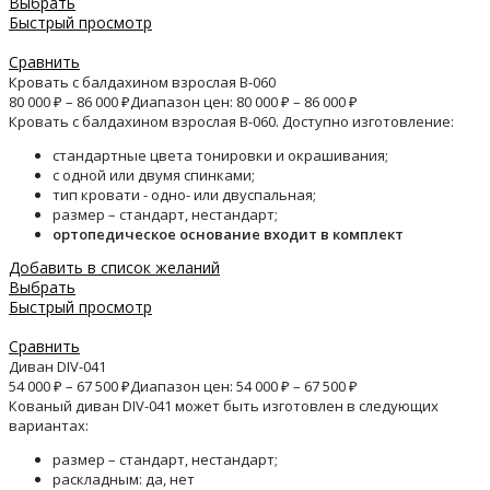
Выбрать
Быстрый просмотр
Сравнить
Кровать с балдахином взрослая B-060
80 000
₽
–
86 000
₽
Диапазон цен: 80 000 ₽ – 86 000 ₽
Кровать с балдахином взрослая B-060. Доступно изготовление:
стандартные цвета тонировки и окрашивания;
с одной или двумя спинками;
тип кровати - одно- или двуспальная;
размер – стандарт, нестандарт;
ортопедическое основание входит в комплект
Добавить в список желаний
Выбрать
Быстрый просмотр
Сравнить
Диван DIV-041
54 000
₽
–
67 500
₽
Диапазон цен: 54 000 ₽ – 67 500 ₽
Кованый диван DIV-041 может быть изготовлен в следующих
вариантах:
размер – стандарт, нестандарт;
раскладным: да, нет