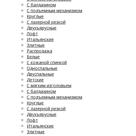
С балдахином
С подъемным механизмом
Круглые
С лазерной резкой
Двухъярусные
Лофт
Итальянские
Элитные
Распродажа
Белые
С кожаной спинкой
Односпальные
Двуспальные
Детские
С мягким изголовьем
С балдахином
С подъемным механизмом
Круглые
С лазерной резкой
Двухъярусные
Лофт
Итальянские
Элитные