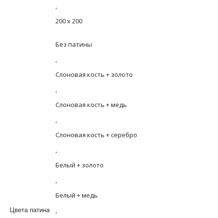
,
200 х 200
Без патины
,
Слоновая кость + золото
,
Слоновая кость + медь
,
Слоновая кость + серебро
,
Белый + золото
,
Белый + медь
,
Цвета патина