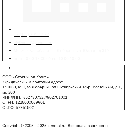
+7 (499) 391-47-57
idyllmetal@yandex.ru
Московская область, г. Люберцы, ул. Южная, д.31А
пн-пт: 9.00:19.00 сб-вс: 10.00:19.00
Реквизиты
ООО «Столичная Ковка»
Юридический и почтовый адрес:
140060, МО, го Люберцы, рп Октябрьский. Мкр. Восточный, д.1,
кв. 200
ИНН/КПП: 5027307327/502701001
ОГРН: 1225000069601
ОКПО: 57951502
Copyright © 2005 - 2025 idmetal.ru. Все права защищены