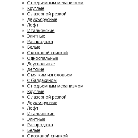
С подъемным механизмом
Круглые
С лазерной резкой
Двухъярусные
Лофт
Итальянские
Элитные
Распродажа
Белые
С кожаной спинкой
Односпальные
Двуспальные
Детские
С мягким изголовьем
С балдахином
С подъемным механизмом
Круглые
С лазерной резкой
Двухъярусные
Лофт
Итальянские
Элитные
Распродажа
Белые
С кожаной спинкой