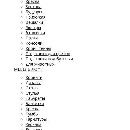
Кресла
Зеркала
Будуары
Прихожая
Вешалки
Люстры
Этажерки
Полки
Консоли
Кронштейны
Подставки для цветов
Подставки под бутылки
Для животных
МЕБЕЛЬ ЛОФТ
Кровати
Диваны
Столы
Стулья
Табуреты
Банкетки
Кресла
Тумбы
Гарнитуры
Зеркала
Будуары