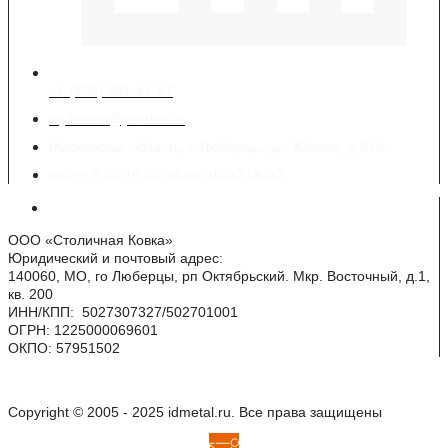
+7 (499) 391-47-57
idyllmetal@yandex.ru
Московская область, г. Люберцы, ул. Южная, д.31А
пн-пт: 9.00:19.00 сб-вс: 10.00:19.00
Реквизиты
ООО «Столичная Ковка»
Юридический и почтовый адрес:
140060, МО, го Люберцы, рп Октябрьский. Мкр. Восточный, д.1,
кв. 200
ИНН/КПП: 5027307327/502701001
ОГРН: 1225000069601
ОКПО: 57951502
Copyright © 2005 - 2025 idmetal.ru. Все права защищены