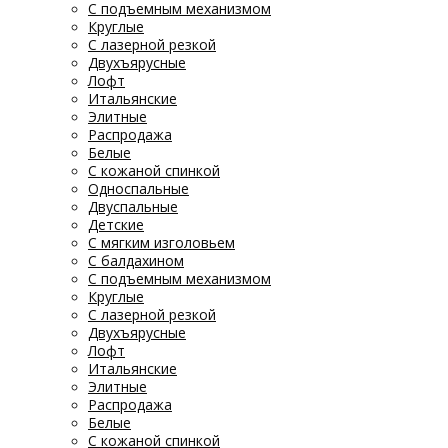
С подъемным механизмом
Круглые
С лазерной резкой
Двухъярусные
Лофт
Итальянские
Элитные
Распродажа
Белые
С кожаной спинкой
Односпальные
Двуспальные
Детские
С мягким изголовьем
С балдахином
С подъемным механизмом
Круглые
С лазерной резкой
Двухъярусные
Лофт
Итальянские
Элитные
Распродажа
Белые
С кожаной спинкой