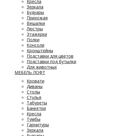
Кресла
Зеркала
Будуары
Прихожая
Вешалки
Люстры
Этажерки
Полки
Консоли
Кронштейны
Подставки для цветов
Подставки под бутылки
Для животных
МЕБЕЛЬ ЛОФТ
Кровати
Диваны
Столы
Стулья
Табуреты
Банкетки
Кресла
Тумбы
Гарнитуры
Зеркала
Будуары