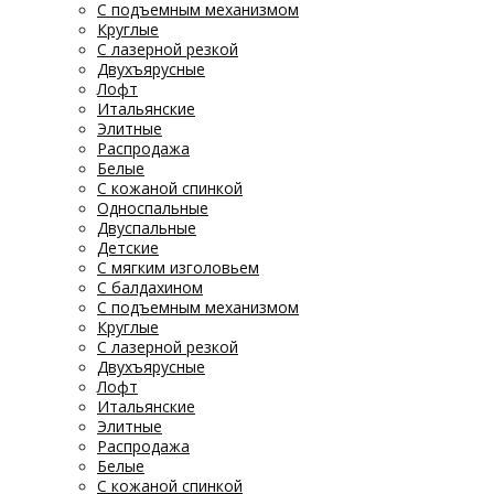
С подъемным механизмом
Круглые
С лазерной резкой
Двухъярусные
Лофт
Итальянские
Элитные
Распродажа
Белые
С кожаной спинкой
Односпальные
Двуспальные
Детские
С мягким изголовьем
С балдахином
С подъемным механизмом
Круглые
С лазерной резкой
Двухъярусные
Лофт
Итальянские
Элитные
Распродажа
Белые
С кожаной спинкой