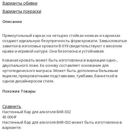
Варианты обивки
Варианты покраски
Описание
Прямоугольный каркас на четырех стойках-ножках и карнизах
создают идеальную безупречность форм кровати. Замысловатые
завитки в изголовье кровати B-019 свидетельствуют о веселом
нраве и игривой натуре. Она безопасна и устойчивая.
Кованая кровать может быть изготовлена в вариации одно-,
двуспального ложе. Ее основу составляет основание для
ортопедического матраса. Может быть дополнена бельевым
ящиком, прикроватными подставками, тумбами, банкеткой в
одном дизайнерском стиле.
Похожие Товары
Сравнить
Настенный бар для алкоголя BAR-032
45 000
₽
Настенный бар для алкоголя BAR-032 может быть изготовлена в
варианте: