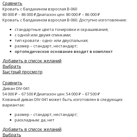
Сравнить
Кровать с балдахином взрослая B-060
80 000
₽
–
86 000
₽
Диапазон цен: 80 000 ₽ – 86 000 ₽
Кровать с балдахином взрослая B-060. Доступно изготовление:
стандартные цвета тонировки и окрашивания;
с одной или двумя спинками;
тип кровати - одно- или двуспальная;
размер – стандарт, нестандарт;
ортопедическое основание входит в комплект
Добавить в список желаний
Выбрать
Быстрый просмотр
Сравнить
Диван DIV-041
54 000
₽
–
67 500
₽
Диапазон цен: 54 000 ₽ – 67 500 ₽
Кованый диван DIV-041 может быть изготовлен в следующих
вариантах:
размер – стандарт, нестандарт;
раскладным: да, нет
Добавить в список желаний
Выбрать