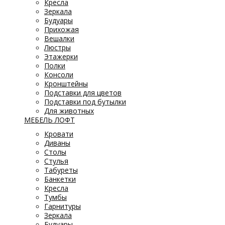
Кресла
Зеркала
Будуары
Прихожая
Вешалки
Люстры
Этажерки
Полки
Консоли
Кронштейны
Подставки для цветов
Подставки под бутылки
Для животных
МЕБЕЛЬ ЛОФТ
Кровати
Диваны
Столы
Стулья
Табуреты
Банкетки
Кресла
Тумбы
Гарнитуры
Зеркала
Будуары