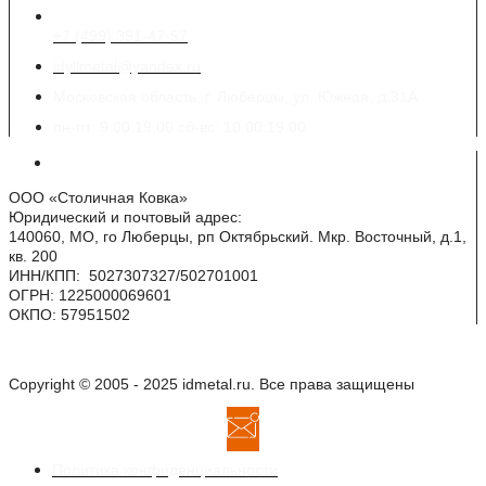
+7 (499) 391-47-57
idyllmetal@yandex.ru
Московская область, г. Люберцы, ул. Южная, д.31А
пн-пт: 9.00:19.00 сб-вс: 10.00:19.00
Реквизиты
ООО «Столичная Ковка»
Юридический и почтовый адрес:
140060, МО, го Люберцы, рп Октябрьский. Мкр. Восточный, д.1,
кв. 200
ИНН/КПП: 5027307327/502701001
ОГРН: 1225000069601
ОКПО: 57951502
Copyright © 2005 - 2025 idmetal.ru. Все права защищены
Политика конфиденциальности