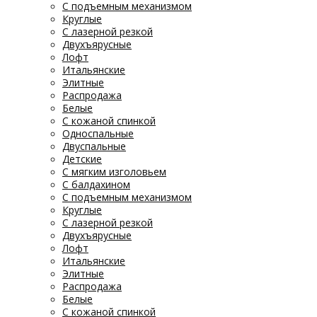
С подъемным механизмом
Круглые
С лазерной резкой
Двухъярусные
Лофт
Итальянские
Элитные
Распродажа
Белые
С кожаной спинкой
Односпальные
Двуспальные
Детские
С мягким изголовьем
С балдахином
С подъемным механизмом
Круглые
С лазерной резкой
Двухъярусные
Лофт
Итальянские
Элитные
Распродажа
Белые
С кожаной спинкой