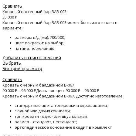
Сравнить
Кованый настенный бар BAR-003
35 000
₽
Кованый настенный бар BAR-003 может быть изготовлен в
варианте:
размеры в/д (мм): 700/500;
цвет покраски: на выбор;
патина: по желанию
Добавить в список желаний
Выбрать
Быстрый просмотр
Сравнить
Кровать с черным балдахином B-067
90 000
₽
–
96 000
₽
Диапазон цен: 90 000 ₽ – 96 000 ₽
Кровать с черным балдахином B-067. Доступно изготовление:
стандартные цвета тонировки и окрашивания;
с одной или двумя спинками;
тип кровати - одно- или двуспальная;
размер – стандарт, нестандарт;
ортопедическое основание входит в комплект